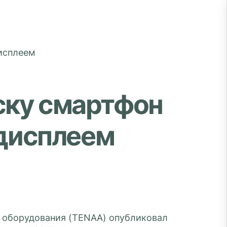
уску смартфон
дисплеем
 оборудования (TENAA) опубликовал