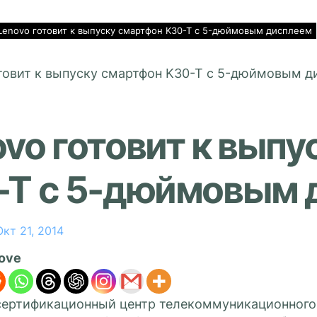
Lenovo готовит к выпуску смартфон K30-T с 5-дюймовым дисплеем
vo готовит к вып
-T с 5-дюймовым 
Окт 21, 2014
love
сертификационный центр телекоммуникационного