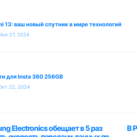
i 13: ваш новый спутник в мире технологий
Ноя 27, 2024
ти для Insta 360 256GB
Окт 22, 2024
ция
ng Electronics обещает в 5 раз
В 
я
ть скорость передачи данных по