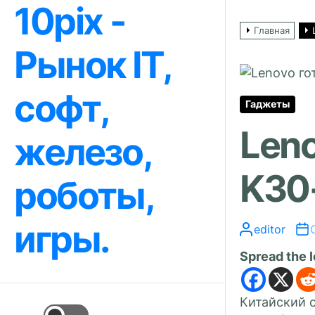
10pix -
Перейти
к
Главная
содержимому
Рынок IT,
софт,
Гаджеты
Leno
железо,
K30
роботы,
игры.
editor
Spread the 
Китайский 