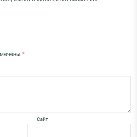
омечены
*
Сайт