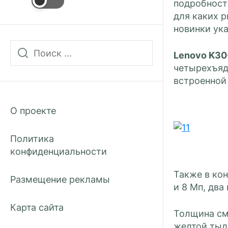
подробност
для каких 
новинки ук
Lenovo K30
четырехъяде
встроенной
О проекте
Политика
конфиденциальности
Также в ко
Размещение рекламы
и 8 Мп, два
Карта сайта
Толщина сма
желтой тыль