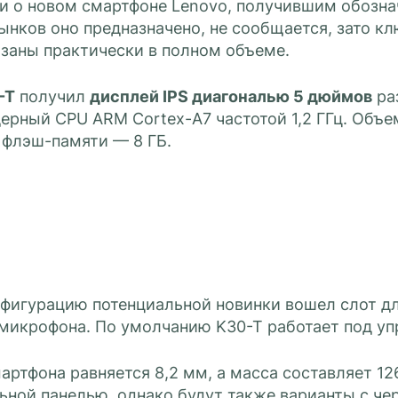
и о новом смартфоне Lenovo, получившим обознач
рынков оно предназначено, не сообщается, зато 
азаны практически в полном объеме.
-T
получил
дисплей IPS диагональю 5 дюймов
ра
рный CPU ARM Cortex-A7 частотой 1,2 ГГц. Объем
 флэш-памяти — 8 ГБ.
нфигурацию потенциальной новинки вошел слот дл
 микрофона. По умолчанию K30-T работает под уп
ртфона равняется 8,2 мм, а масса составляет 126
ной панелью, однако будут также варианты с чер