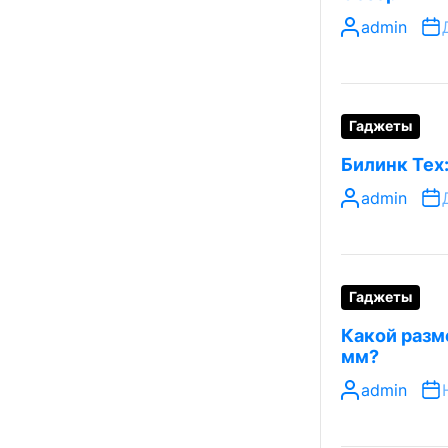
admin
Гаджеты
Билинк Тех
admin
Гаджеты
Какой разме
мм?
admin