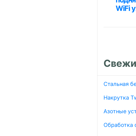
по
WiFi 
запися
Свежи
Стальная б
Накрутка Tw
Азотные ус
Обработка 