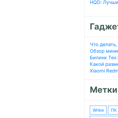
HQD: Лучши
Гадже
Что делать,
Обзор мини
Билинк Тех
Какой разме
Xiaomi Redm
Метки
wrike
ПК