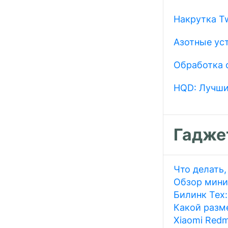
Накрутка Tw
Азотные ус
Обработка 
HQD: Лучши
Гадже
Что делать,
Обзор мини
Билинк Тех
Какой разме
Xiaomi Redm