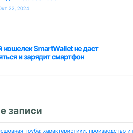
Окт 22, 2024
ция
 кошелек SmartWallet не даст
я
яться и зарядит смартфон
м
е записи
есшовная труба: характеристики, производство и