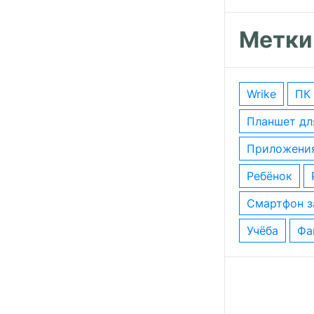
Метки
wrike
ПК
планшет д
приложени
ребёнок
смартфон 
учёба
ф