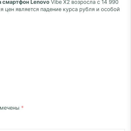
а смартфон Lenovo
Vibe X2 возросла с 14 990
я цен является падение курса рубля и особой
омечены
*