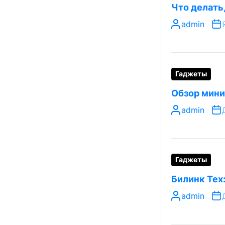
Что делать
admin
Гаджеты
Обзор мини
admin
Гаджеты
Билинк Тех
admin