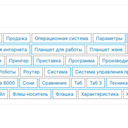
Продажа
операционная система
параметры
ля интернета
планшет для работы
планшет жене
я
принтер
приставка
программа
производи
роботы
роутер
система
система управления 
за 8000
сони
сравнение
таб
таб 3
техника
айл
флеш-носитель
флэшка
характеристика