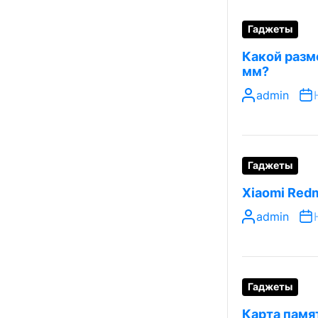
Гаджеты
Какой разме
мм?
admin
Гаджеты
Xiaomi Redm
admin
Гаджеты
Карта памя