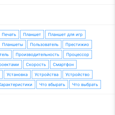
печать
планшет
планшет для игр
планшеты
пользователь
престижио
тель
производительность
процессор
проектами
скорость
смартфон
установка
устройства
устройство
характеристики
что вбырать
что выбрать