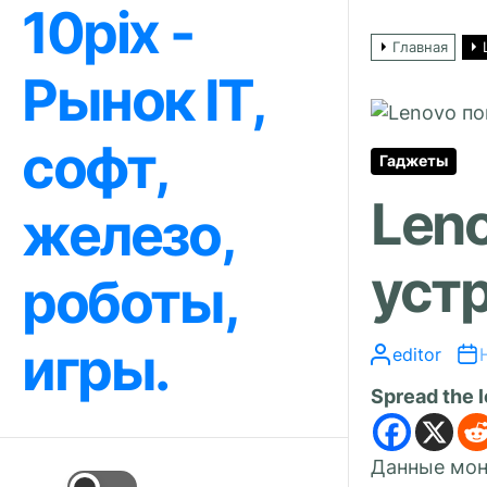
10pix -
Перейти
к
Главная
содержимому
Рынок IT,
софт,
Гаджеты
Leno
железо,
уст
роботы,
игры.
editor
Spread the 
Данные мон