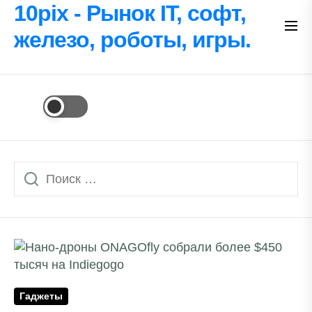
Перейти
10pix - Рынок IT, софт,
к
железо, роботы, игры.
содержимому
Гаджеты