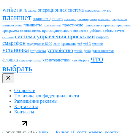
wrike
операционная система
ПК
Продажа
параметры
печать
планшет
планшет для игр
планшет для интернета
планшет для работы
престижио
планшеты
принтер
планшет жене
пользователь
приложения
приставка
программа
производительность
ребёнок
производитель
процессор
роботы
роутер
система управления проектами
скорость
система
смартфон
сравнение
смартфон за 8000
сони
таб
таб 3
техника
установка
устройство
флеш-носитель
устройства
учёба
файл
что
флэшка
характеристики
характеристика
что вбырать
выбрать
О проекте
Политика конфиденциальности
Размещение рекламы
Карта сайта
Контакты
Copyright © 2026
10pix — Рынок IT, софт, железо, роботы,