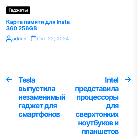
Гаджеты
Карта памяти для Insta
360 256GB
admin
Окт 22, 2024
Навигация
Tesla
Intel
Предыдущая
С
запись:
за
выпустила
представила
по
незаменимый
процессоры
записям
гаджет для
для
смартфонов
сверхтонких
ноутбуков и
планшетов