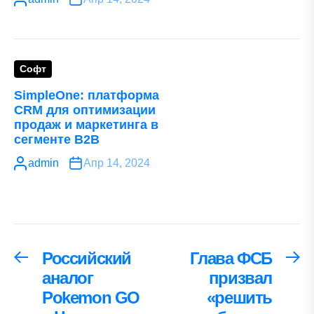
Софт
SimpleOne: платформа
CRM для оптимизации
продаж и маркетинга в
сегменте B2B
admin
Апр 14, 2024
Навигация
Российский
Глава ФСБ
Предыдущая
С
запись:
за
аналог
призвал
по
Pokemon GO
«решить
записям