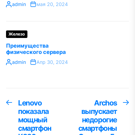
admin
мая 20, 2024
Железо
Преимущества
физического сервера
admin
Апр 30, 2024
Навигация
Lenovo
Archos
Предыдущая
С
запись:
за
показала
выпускает
по
мощный
недорогие
записям
смартфон
смартфоны