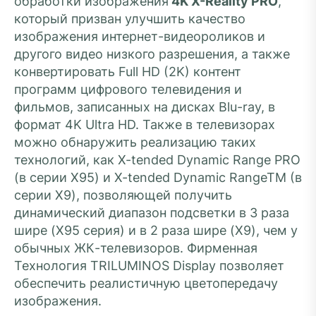
обработки изображения
4K X-Reality PRO
,
который призван улучшить качество
изображения интернет-видеороликов и
другого видео низкого разрешения, а также
конвертировать Full HD (2K) контент
программ цифрового телевидения и
фильмов, записанных на дисках Blu-ray, в
формат 4K Ultra HD. Также в телевизорах
можно обнаружить реализацию таких
технологий, как X-tended Dynamic Range PRO
(в серии Х95) и X-tended Dynamic RangeTM (в
серии Х9), позволяющей получить
динамический диапазон подсветки в 3 раза
шире (X95 серия) и в 2 раза шире (X9), чем у
обычных ЖК-телевизоров. Фирменная
Технология TRILUMINOS Display позволяет
обеспечить реалистичную цветопередачу
изображения.