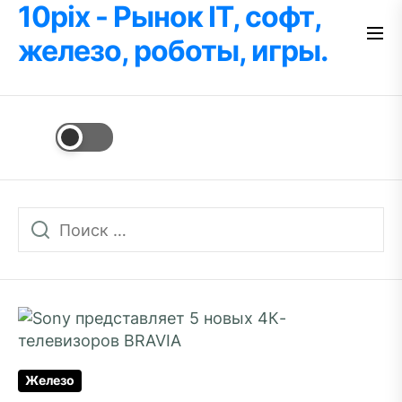
10pix - Рынок IT, софт,
Перейти
к
железо, роботы, игры.
содержимому
Железо