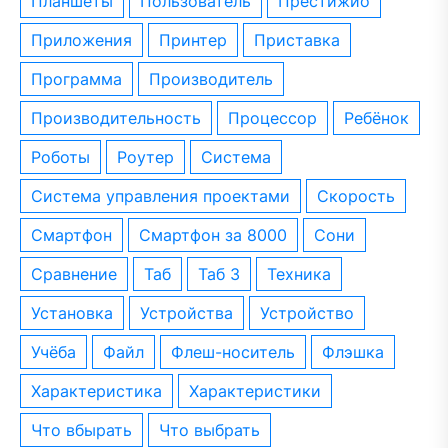
планшеты
пользователь
престижио
приложения
принтер
приставка
программа
производитель
производительность
процессор
ребёнок
роботы
роутер
система
система управления проектами
скорость
смартфон
смартфон за 8000
сони
сравнение
таб
таб 3
техника
установка
устройства
устройство
учёба
файл
флеш-носитель
флэшка
характеристика
характеристики
что вбырать
что выбрать