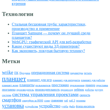
курения
Технологии
Стальная бесшовная труба: характеристики,
производство и применение
Планшет Samsung — почему он лучший среди
планшетов?
WebGPU: графический API для веб-разработки
Какие существуют виды 3Д-принтеров?
Как экономить, покупая бытовую технику?
Метки
wrike
операционная система
ПК
Продажа
параметры
печать
планшет
планшет для игр
планшет для интернета
планшет для работы
престижио
планшеты
принтер
планшет жене
пользователь
приложения
приставка
программа
производительность
ребёнок
производитель
процессор
роботы
роутер
система управления проектами
скорость
система
смартфон
сравнение
смартфон за 8000
сони
таб
таб 3
техника
установка
устройство
флеш-носитель
устройства
учёба
файл