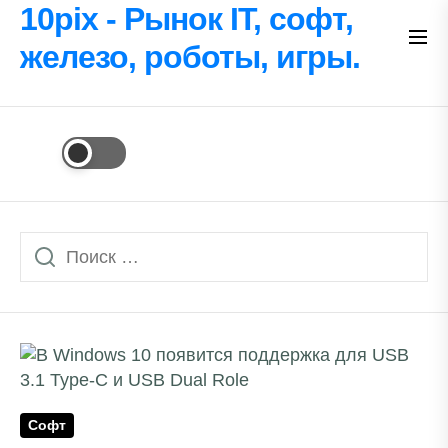
Перейти
10pix - Рынок IT, софт,
к
железо, роботы, игры.
содержимому
Софт