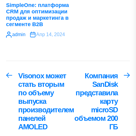
SimpleOne: платформа
CRM для оптимизации
продаж и маркетинга в
сегменте B2B
admin
Апр 14, 2024
Навигация
Visonox может
Компания
Предыдущая
С
запись:
за
стать вторым
SanDisk
по
по объему
представила
записям
выпуска
карту
производителем
microSD
панелей
объемом 200
AMOLED
ГБ