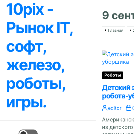
10pix -
Перейти
к
9 сен
содержимому
Рынок IT,
Главная
софт,
железо,
Роботы
роботы,
Детский 
робота-
игры.
editor
Американск
из детског