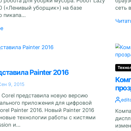
 робота для уборки мусора. Робот Lazy
брауз
0 («Ленивый уборщик») на базе
сеть 
 пикапа...
Читат
ее
Техно
дставила Painter 2016
Комп
Сен 9, 2015
проз
 Corel представила новую версию
edit
ального приложения для цифровой
rel Painter 2016. Новый Painter 2016
Компа
 новые технологии работы с кистями
диспл
sion и...
измен