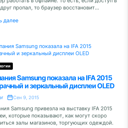
ер работать в офлайне. То есть, если доступ в
вдруг пропал, то браузер восстановит...
ь далее
логии
ания Samsung показала на IFA 2015
рачный и зеркальный дисплеи OLED
or
Сен 9, 2015
ния Samsung привезла на выставку IFA 2015
еи, которые показывают, как могут скоро
иться залы магазинов, торгующих одеждой.