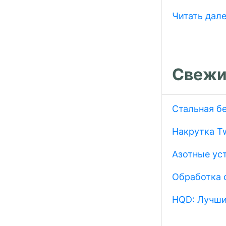
Читать дал
Свежи
Стальная б
Накрутка Tw
Азотные ус
Обработка 
HQD: Лучши