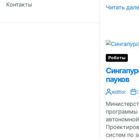
Контакты
Читать дал
Роботы
Сингапур
пауков
editor
Министерст
программы 
автономной
Проектиров
систем по з