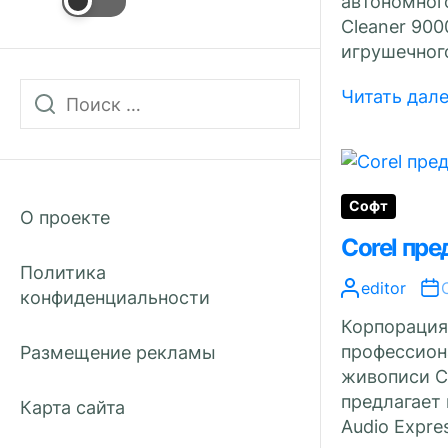
автономного
Cleaner 900
игрушечного
Читать дал
Софт
О проекте
Corel пре
Политика
editor
конфиденциальности
Корпорация
профессион
Размещение рекламы
живописи Co
предлагает
Карта сайта
Audio Expres