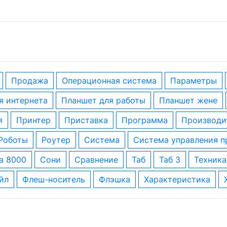
Продажа
операционная система
параметры
ля интернета
планшет для работы
планшет жене
я
принтер
приставка
программа
производи
роботы
роутер
система
система управления 
за 8000
сони
сравнение
таб
таб 3
техника
айл
флеш-носитель
флэшка
характеристика