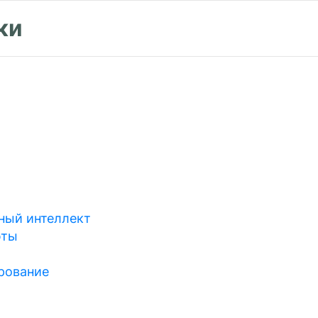
ки
ный интеллект
юты
рование