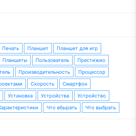
печать
планшет
планшет для игр
планшеты
пользователь
престижио
тель
производительность
процессор
проектами
скорость
смартфон
установка
устройства
устройство
характеристики
что вбырать
что выбрать