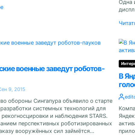
Одна 
ее
диспле
Читат
Интер
ские военные заведут роботов-
В Ян
голо
Сен 9, 2015
edit
во обороны Сингапура объявило о старте
разработки системных технологий для
Компа
 рекогносцировки и наблюдения STARS.
Яндек
анием перспективных роботизированных
актив
аказу вооружённых сил займётся...
прило