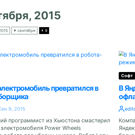
тября, 2015
2015
сентября
9
Софт
электромобиль превратился в
В Ян
уборщика
офл
Сен 9, 2015
edit
ий программист из Хьюстона смастерил
Компа
о электромобиля Power Wheels
Яндек