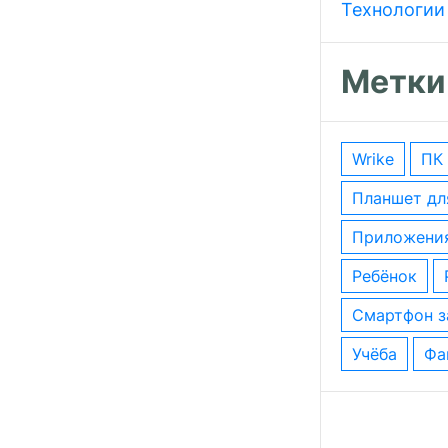
Технологии
Метки
wrike
ПК
планшет д
приложени
ребёнок
смартфон 
учёба
ф