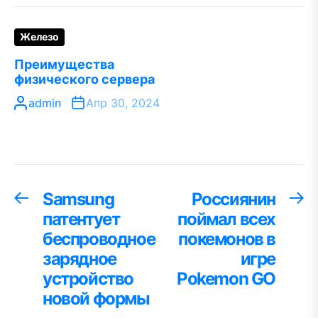
Железо
Преимущества
физического сервера
admin
Апр 30, 2024
Навигация
Samsung
Россиянин
Предыдущая
С
запись:
за
патентует
поймал всех
по
беспроводное
покемонов в
записям
зарядное
игре
устройство
Pokemon GO
новой формы