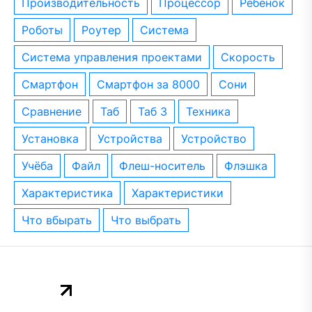
производительность
процессор
ребёнок
роботы
роутер
система
система управления проектами
скорость
смартфон
смартфон за 8000
сони
сравнение
таб
таб 3
техника
установка
устройства
устройство
учёба
файл
флеш-носитель
флэшка
характеристика
характеристики
что вбырать
что выбрать